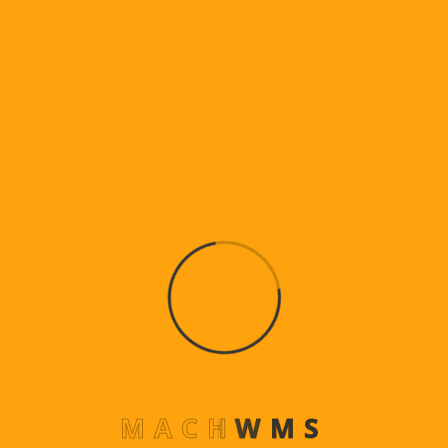
MACH COMPACT DSP
Enchapadora de Canto Modelo Compact 306DSP
Grupos de trabajo:
Rectificado (Tupi)
Encolado
Prensado (Sistema rodillos neumaticos mejora
unión)
Retesteo (Corte de extremos o puntas)
Refilado (Fresado curvo o recto superior
/inferior)
M
A
C
H
W
M
S
Rascador de Radio (acentua bocel y detalla
curva)